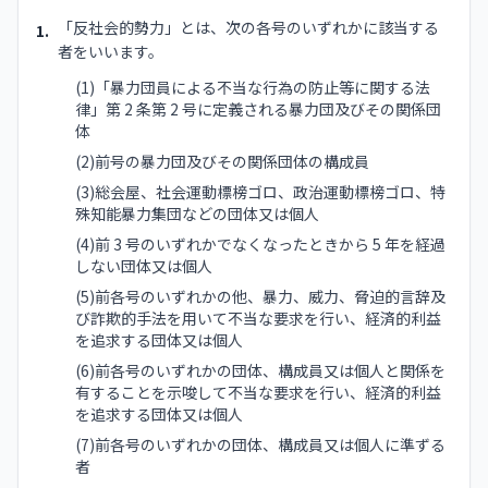
「反社会的勢力」とは、次の各号のいずれかに該当する
1.
者をいいます。
(1)「暴力団員による不当な行為の防止等に関する法
律」第 2 条第 2 号に定義される暴力団及びその関係団
体
(2)前号の暴力団及びその関係団体の構成員
(3)総会屋、社会運動標榜ゴロ、政治運動標榜ゴロ、特
殊知能暴力集団などの団体又は個人
(4)前 3 号のいずれかでなくなったときから 5 年を経過
しない団体又は個人
(5)前各号のいずれかの他、暴力、威力、脅迫的言辞及
び詐欺的手法を用いて不当な要求を行い、経済的利益
を追求する団体又は個人
(6)前各号のいずれかの団体、構成員又は個人と関係を
有することを示唆して不当な要求を行い、経済的利益
を追求する団体又は個人
(7)前各号のいずれかの団体、構成員又は個人に準ずる
者