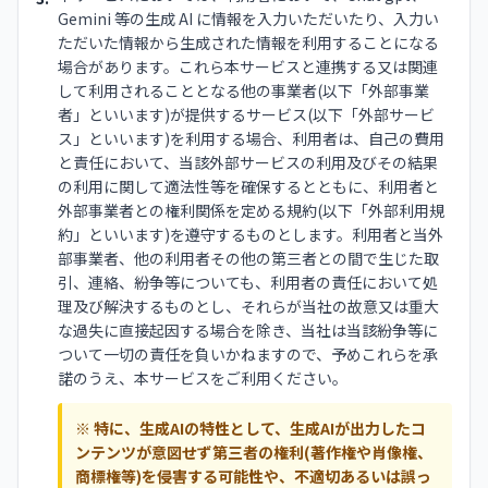
Gemini 等の生成 AI に情報を入力いただいたり、入力い
ただいた情報から生成された情報を利用することになる
場合があります。これら本サービスと連携する又は関連
して利用されることとなる他の事業者(以下「外部事業
者」といいます)が提供するサービス(以下「外部サービ
ス」といいます)を利用する場合、利用者は、自己の費用
と責任において、当該外部サービスの利用及びその結果
の利用に関して適法性等を確保するとともに、利用者と
外部事業者との権利関係を定める規約(以下「外部利用規
約」といいます)を遵守するものとします。利用者と当外
部事業者、他の利用者その他の第三者との間で生じた取
引、連絡、紛争等についても、利用者の責任において処
理及び解決するものとし、それらが当社の故意又は重大
な過失に直接起因する場合を除き、当社は当該紛争等に
ついて一切の責任を負いかねますので、予めこれらを承
諾のうえ、本サービスをご利用ください。
※ 特に、生成AIの特性として、生成AIが出力したコ
ンテンツが意図せず第三者の権利(著作権や肖像権、
商標権等)を侵害する可能性や、不適切あるいは誤っ