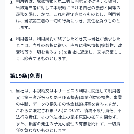
利用者は、秘密情報を第三者に開示又は提供する場合、
3.
当該第三者に対して本規約における自己の義務と同等の
義務を課し、かつ、これを遵守させるものとし、利用者
は、当該第三者の一切の行為につき、責任を負うものと
します。
利用者は、利用契約が終了したとき又は当社が要求した
4.
ときは、当社の選択に従い、直ちに秘密情報(複製物、改
変物等の一切を含みます)を当社に返還し、又は廃棄もし
くは除去するものとします。
第19条(免責)
当社は、本規約又は本サービスの利用に関連して利用者
1.
又は第三者が被ったあらゆる損害(事業利益の損失、事業
の中断、データの損失その他金銭的損害を含みますが、
これらに限定されません)について、債務不履行責任、不
法行為責任、その他法律上の請求原因の如何を問わず、
また、損害の発生の予見可能性の有無を問わず、一切責
任を負わないものとします。