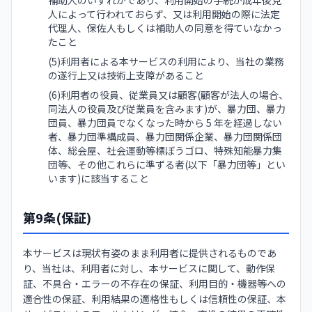
補助人のいずれかであり、利用開始の手続が成年後見
人によって行われておらず、又は利用開始の際に法定
代理人、保佐人もしくは補助人の同意を得ていなかっ
たこと
(5)利用者による本サービスの利用により、当社の業務
の遂行上又は技術上支障があること
(6)利用者の役員、従業員又は顧客(顧客が法人の場合、
同法人の役員及び従業員を含みます)が、暴力団、暴力
団員、暴力団員でなくなった時から 5 年を経過しない
者、暴力団準構成員、暴力団関係企業、暴力団関係団
体、総会屋、社会運動等標ぼうゴロ、特殊知能暴力集
団等、その他これらに準ずる者(以下「暴力団等」とい
います)に該当すること
第9条(保証)
本サービスは現状有姿のまま利用者に提供されるものであ
り、当社は、利用者に対し、本サービスに関して、動作保
証、不具合・エラーの不存在の保証、利用目的・機器等への
適合性の保証、利用結果の適格性もしくは信頼性の保証、本