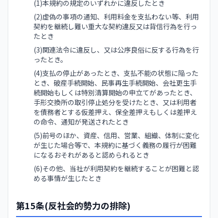
(1)本規約の規定のいずれかに違反したとき
(2)虚偽の事項の通知、利用料金を支払わない等、利用
契約を継続し難い重大な契約違反又は背信行為を行っ
たとき
(3)関連法令に違反し、又は公序良俗に反する行為を行
ったとき。
(4)支払の停止があったとき、支払不能の状態に陥った
とき、破産手続開始、民事再生手続開始、会社更生手
続開始もしくは特別清算開始の申立てがあったとき、
手形交換所の取引停止処分を受けたとき、又は利用者
を債務者とする仮差押え、保全差押えもしくは差押え
の命令、通知が発送されたとき
(5)前号のほか、資産、信用、営業、組織、体制に変化
が生じた場合等で、本規約に基づく義務の履行が困難
になるおそれがあると認められるとき
(6)その他、当社が利用契約を継続することが困難と認
める事情が生じたとき
第15条(反社会的勢力の排除)